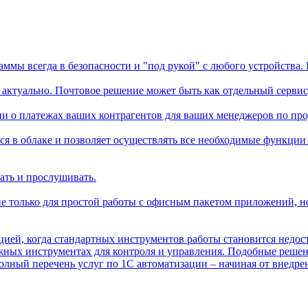
мы всегда в безопасности и "под рукой" с любого устройства. П
актуально. Почтовое решение может быть как отдельный сервис,
и о платежах ваших контрагентов для ваших менеджеров по прод
я в облаке и позволяет осуществлять все необходимые функции
ать и прослушивать.
 только для простой работы с офисным пакетом приложений, но
цией, когда стандартных инструментов работы становится недос
ежных инструментах для контроля и управления. Подобные реше
ный перечень услуг по 1С автоматизации – начиная от внедрен