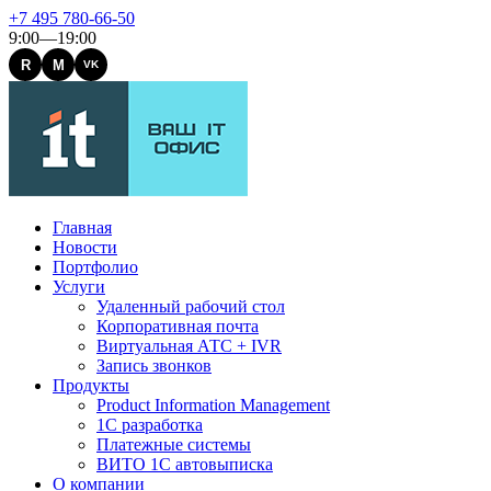
+7 495 780-66-50
9:00—19:00
R
M
VK
Главная
Новости
Портфолио
Услуги
Удаленный рабочий стол
Корпоративная почта
Виртуальная АТС + IVR
Запись звонков
Продукты
Product Information Management
1С разработка
Платежные системы
ВИТО 1С автовыписка
О компании