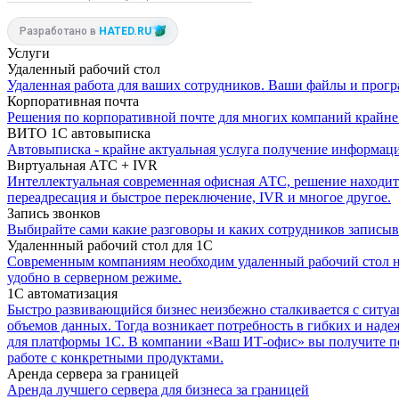
Разработано в
HATED.RU
Услуги
Удаленный рабочий стол
Удаленная работа для ваших сотрудников. Ваши файлы и програм
Корпоративная почта
Решения по корпоративной почте для многих компаний крайне 
ВИТО 1С автовыписка
Автовыписка - крайне актуальная услуга получение информаци
Виртуальная АТС + IVR
Интеллектуальная современная офисная АТС, решение находитс
переадресация и быстрое переключение, IVR и многое другое.
Запись звонков
Выбирайте сами какие разговоры и каких сотрудников записыв
Удаленнный рабочий стол для 1С
Современным компаниям необходим удаленный рабочий стол не
удобно в серверном режиме.
1С автоматизация
Быстро развивающийся бизнес неизбежно сталкивается с ситуа
объемов данных. Тогда возникает потребность в гибких и над
для платформы 1С. В компании «Ваш ИТ-офис» вы получите пол
работе с конкретными продуктами.
Аренда сервера за границей
Аренда лучшего сервера для бизнеса за границей