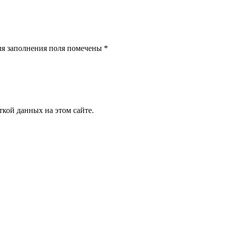
ля заполнения поля помечены *
ткой данных на этом сайте.
R
M
VK