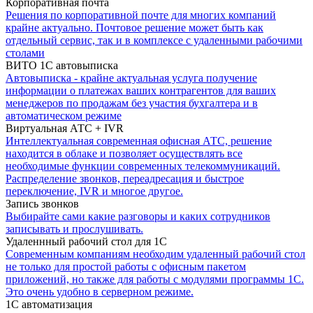
Корпоративная почта
Решения по корпоративной почте для многих компаний
крайне актуально. Почтовое решение может быть как
отдельный сервис, так и в комплексе с удаленными рабочими
столами
ВИТО 1С автовыписка
Автовыписка - крайне актуальная услуга получение
информации о платежах ваших контрагентов для ваших
менеджеров по продажам без участия бухгалтера и в
автоматическом режиме
Виртуальная АТС + IVR
Интеллектуальная современная офисная АТС, решение
находится в облаке и позволяет осуществлять все
необходимые функции современных телекоммуникаций.
Распределение звонков, переадресация и быстрое
переключение, IVR и многое другое.
Запись звонков
Выбирайте сами какие разговоры и каких сотрудников
записывать и прослушивать.
Удаленнный рабочий стол для 1С
Современным компаниям необходим удаленный рабочий стол
не только для простой работы с офисным пакетом
приложений, но также для работы с модулями программы 1С.
Это очень удобно в серверном режиме.
1С автоматизация