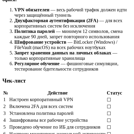
VPN обязателен
— весь рабочий трафик должен идти
через защищённый туннель
Двухфакторная аутентификация (2FA)
— для всех
корпоративных систем без исключения
Политика паролей
— минимум 12 символов, смена
каждые 90 дней, запрет повторного использования
Шифрование устройств
— BitLocker (Windows) /
FileVault (macOS) на всех рабочих ноутбуках
Запрет хранения данных на личных облаках
—
только корпоративные хранилища
Регулярное обучение
— фишинговые симуляции,
тестирование бдительности сотрудников
Чек-лист
№
Действие
Статус
1
Настроен корпоративный VPN
☐
2
Включена 2FA для всех систем
☐
3
Установлена политика паролей
☐
4
Зашифрованы все рабочие устройства
☐
5
Проведено обучение по ИБ для сотрудников
☐
6
Настроен мониторинг аномальной активности