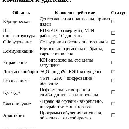
Область
Ключевое действие
Статус
Допсоглашения подписаны, приказ
Юридическая
☐
издан
ИТ-
RDS/VDI развёрнуты, VPN
☐
инфраструктура
работает, 1С доступна
Оборудование
Сотрудники обеспечены техникой
☐
Единые инструменты выбраны,
Коммуникации
☐
карта составлена
KPI определены, стендапы
Управление
☐
запущены
Документооборот
ЭДО внедрён, КЭП выпущены
☐
VPN + 2FA + шифрование +
Безопасность
☐
обучение
Неформальные встречи и
Культура
☐
тимбилдинги запланированы
«Право на офлайн» закреплено,
Благополучие
☐
переработки мониторятся
Программа обучения запущена,
Адаптация
☐
обратная связь собирается