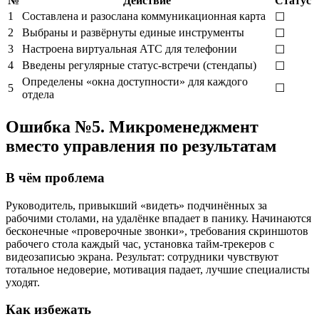
№
Действие
Статус
1
Составлена и разослана коммуникационная карта
☐
2
Выбраны и развёрнуты единые инструменты
☐
3
Настроена виртуальная АТС для телефонии
☐
4
Введены регулярные статус-встречи (стендапы)
☐
Определены «окна доступности» для каждого
5
☐
отдела
Ошибка №5. Микроменеджмент
вместо управления по результатам
В чём проблема
Руководитель, привыкший «видеть» подчинённых за
рабочими столами, на удалёнке впадает в панику. Начинаются
бесконечные «проверочные звонки», требования скриншотов
рабочего стола каждый час, установка тайм-трекеров с
видеозаписью экрана. Результат: сотрудники чувствуют
тотальное недоверие, мотивация падает, лучшие специалисты
уходят.
Как избежать