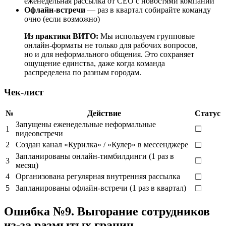
еженедельная рассылка от CEO с новостями компании
Офлайн-встречи
— раз в квартал собирайте команду
очно (если возможно)
Из практики ВИТО:
Мы используем групповые
онлайн-форматы не только для рабочих вопросов,
но и для неформального общения. Это сохраняет
ощущение единства, даже когда команда
распределена по разным городам.
Чек-лист
№
Действие
Статус
Запущены еженедельные неформальные
1
☐
видеовстречи
2
Создан канал «Курилка» / «Кулер» в мессенджере
☐
Запланированы онлайн-тимбилдинги (1 раз в
3
☐
месяц)
4
Организована регулярная внутренняя рассылка
☐
5
Запланированы офлайн-встречи (1 раз в квартал)
☐
Ошибка №9. Выгорание сотрудников
из-за размытых границ