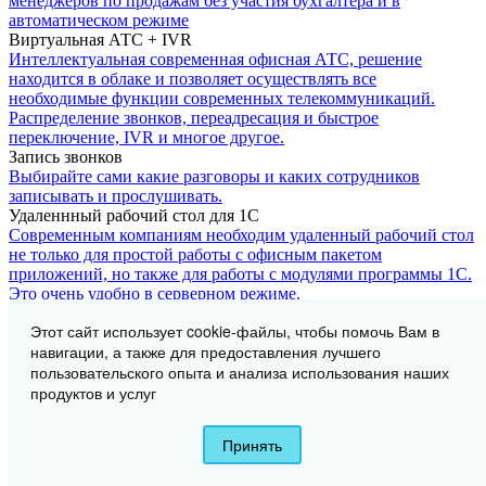
менеджеров по продажам без участия бухгалтера и в
автоматическом режиме
Виртуальная АТС + IVR
Интеллектуальная современная офисная АТС, решение
находится в облаке и позволяет осуществлять все
необходимые функции современных телекоммуникаций.
Распределение звонков, переадресация и быстрое
переключение, IVR и многое другое.
Запись звонков
Выбирайте сами какие разговоры и каких сотрудников
записывать и прослушивать.
Удаленнный рабочий стол для 1С
Современным компаниям необходим удаленный рабочий стол
не только для простой работы с офисным пакетом
приложений, но также для работы с модулями программы 1С.
Это очень удобно в серверном режиме.
1С автоматизация
Этот сайт использует cookie-файлы, чтобы помочь Вам в
Быстро развивающийся бизнес неизбежно сталкивается с
навигации, а также для предоставления лучшего
ситуацией, когда стандартных инструментов работы
пользовательского опыта и анализа использования наших
становится недостаточно для оперативного анализа и
обработки больших объемов данных. Тогда возникает
продуктов и услуг
потребность в гибких и надежных инструментах для контроля
и управления. Подобные решения сегодня доступны в
Принять
профессиональном ПО, разработанном для платформы 1С. В
компании «Ваш ИТ-офис» вы получите полный перечень