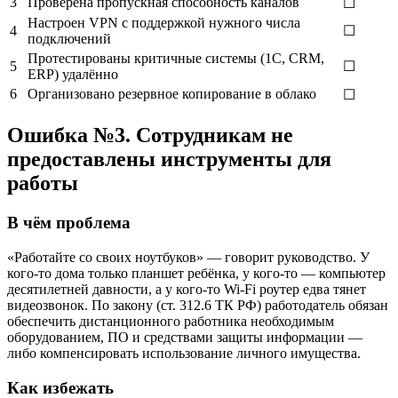
3
Проверена пропускная способность каналов
☐
Настроен VPN с поддержкой нужного числа
4
☐
подключений
Протестированы критичные системы (1С, CRM,
5
☐
ERP) удалённо
6
Организовано резервное копирование в облако
☐
Ошибка №3. Сотрудникам не
предоставлены инструменты для
работы
В чём проблема
«Работайте со своих ноутбуков» — говорит руководство. У
кого-то дома только планшет ребёнка, у кого-то — компьютер
десятилетней давности, а у кого-то Wi-Fi роутер едва тянет
видеозвонок. По закону (ст. 312.6 ТК РФ) работодатель обязан
обеспечить дистанционного работника необходимым
оборудованием, ПО и средствами защиты информации —
либо компенсировать использование личного имущества.
Как избежать