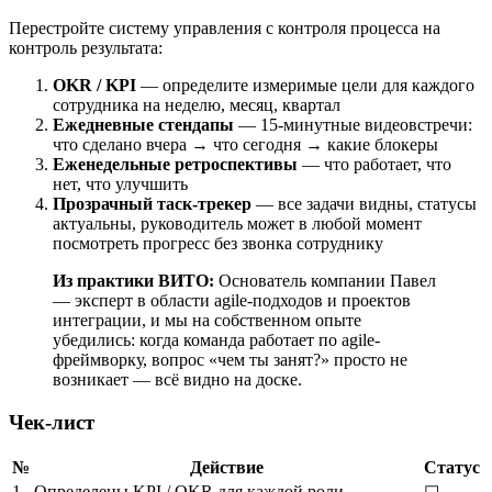
Перестройте систему управления с контроля процесса на
контроль результата:
OKR / KPI
— определите измеримые цели для каждого
сотрудника на неделю, месяц, квартал
Ежедневные стендапы
— 15-минутные видеовстречи:
что сделано вчера → что сегодня → какие блокеры
Еженедельные ретроспективы
— что работает, что
нет, что улучшить
Прозрачный таск-трекер
— все задачи видны, статусы
актуальны, руководитель может в любой момент
посмотреть прогресс без звонка сотруднику
Из практики ВИТО:
Основатель компании Павел
— эксперт в области agile-подходов и проектов
интеграции, и мы на собственном опыте
убедились: когда команда работает по agile-
фреймворку, вопрос «чем ты занят?» просто не
возникает — всё видно на доске.
Чек-лист
№
Действие
Статус
1
Определены KPI / OKR для каждой роли