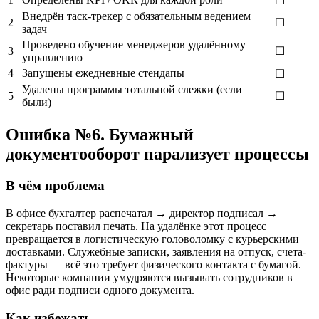
☐
Внедрён таск-трекер с обязательным ведением
2
☐
задач
Проведено обучение менеджеров удалённому
3
☐
управлению
4
Запущены ежедневные стендапы
☐
Удалены программы тотальной слежки (если
5
☐
были)
Ошибка №6. Бумажный
документооборот парализует процессы
В чём проблема
В офисе бухгалтер распечатал → директор подписал →
секретарь поставил печать. На удалёнке этот процесс
превращается в логистическую головоломку с курьерскими
доставками. Служебные записки, заявления на отпуск, счета-
фактуры — всё это требует физического контакта с бумагой.
Некоторые компании умудряются вызывать сотрудников в
офис ради подписи одного документа.
Как избежать